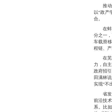
推
以“政产
合。
在蚌
分之一，
车载滑移
程链、产
在芜
力，自主
政府招引
田满林说
实现“不
省发
前沿技术
系。比