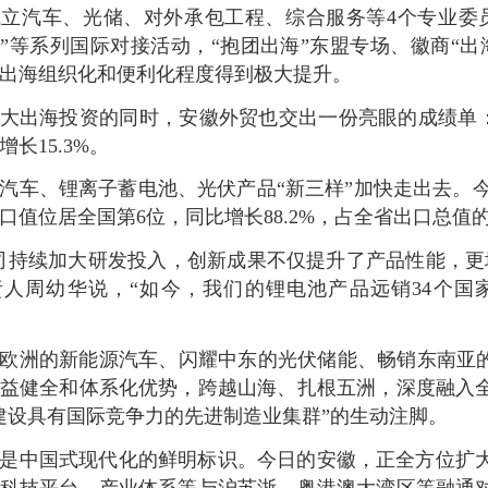
立汽车、光储、对外承包工程、综合服务等4个专业委员
融+”等系列国际对接活动，“抱团出海”东盟专场、徽商
出海组织化和便利化程度得到极大提升。
大出海投资的同时，安徽外贸也交出一份亮眼的成绩单：今
长15.3%。
汽车、锂离子蓄电池、光伏产品“新三样”加快走出去。今年前
口值位居全国第6位，同比增长88.2%，占全省出口总值的1
司持续加大研发投入，创新成果不仅提升了产品性能，更
人周幼华说，“如今，我们的锂电池产品远销34个国家
欧洲的新能源汽车、闪耀中东的光伏储能、畅销东南亚的
益健全和体系化优势，跨越山海、扎根五洲，深度融入
建设具有国际竞争力的先进制造业集群”的生动注脚。
是中国式现代化的鲜明标识。今日的安徽，正全方位扩
科技平台、产业体系等与沪苏浙、粤港澳大湾区等融通