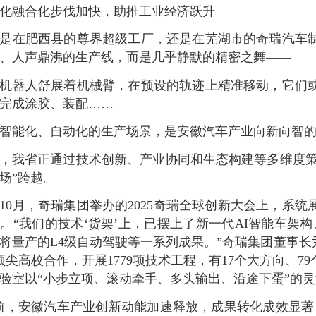
化融合化步伐加快，助推工业经济跃升
是在肥西县的尊界超级工厂，还是在芜湖市的奇瑞汽车
、人声鼎沸的生产线，而是几乎静默的精密之舞——
机器人舒展着机械臂，在预设的轨迹上精准移动，它们
完成涂胶、装配……
智能化、自动化的生产场景，是安徽汽车产业向新向智
，我省正通过技术创新、产业协同和生态构建等多维度策
场”跨越。
10月，奇瑞集团举办的2025奇瑞全球创新大会上，系
。“我们的技术‘货架’上，已摆上了新一代AI智能车架构、
将量产的L4级自动驾驶等一系列成果。”奇瑞集团董事长
所顶尖高校合作，开展1779项技术工程，有17个大方向、7
验室以“小步立项、滚动牵手、多头输出、沿途下蛋”的灵
前，安徽汽车产业创新动能加速释放，成果转化成效显著