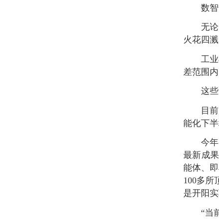
数智
无论
火花四溅
工业
差范围内
这些
目前
能化下半
今年
最新成果
能体、即
100多
是开阳实
“当