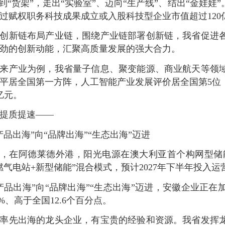
”到“货架”，走出“实验室”、迈向“生产线”、结出“金娃娃
过赋权职务科技成果成立或入股科技型企业市值超过120
创新链布局产业链，围绕产业链部署创新链，我省促进
劲的创新动能，汇聚高质量发展的强大合力。
来产业为例，我省量子信息、聚变能源、商业航天等领
平居全国第一方阵，人工智能产业发展评价居全国第5位，
0亿元。
提质提速——
产品出海”向“品牌出海”“生态出海”迈进
，在阿德莱德外港，阳光电源在澳大利亚首个构网型储能系
燃气电站+新型储能”混合模式，预计2027年下半年投入运
产品出海”向“品牌出海”“生态出海”迈进，安徽企业正
6%、高于全国12.6个百分点。
率先出海的龙头企业，有宝贵的经验和资源。我省发挥