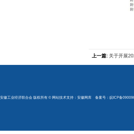
上一篇:
关于开展2
用操作员（三级）
的报名通知
安徽工业经济联合会 版权所有 © 网站技术支持：
安徽网库
备案号：
皖ICP备09009